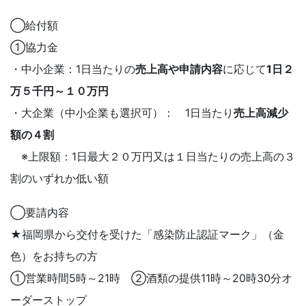
◯給付額
①協力金
・中小企業：1日当たりの
売上高
や
申請内容
に応じて
1
日２
万５千円～１０万
円
・大企業（中小企業も選択可）： 1日当たり
売上高減少
額の４割
※上限額：1日最大２０万円又は１日当たりの売上高の３
割のいずれか低い額
◯要請内容
★福岡県から交付を受けた「感染防止認証マーク」（金
色）をお持ちの方
①営業時間5時～21時 ②酒類の提供11時～20時30分オ
ーダーストップ