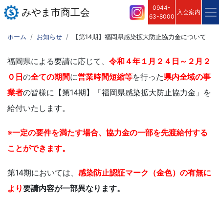
0944-
みやま市商工会
入会案内
63-8000
ホーム
お知らせ
【第14期】福岡県感染拡大防止協力金について
福岡県による要請に応じて、
令和４年１月２４日～２月２
０日
の
全ての期間
に
営業時間短縮等
を行った
県内全域の事
業者
の皆様に【第14期】「福岡県感染拡大防止協力金」を
給付いたします。
※
一定の要件を満たす場合、協力金の一部を先渡給付する
ことができます。
第14期においては、
感染防止認証マーク（金色）の有無に
より
要請内容が一部異なります。