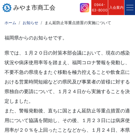
0944-
みやま市商工会
入会案内
63-8000
ホーム
お知らせ
まん延防止等重点措置の実施について
福岡県からのお知らせです。
県では、１月２０日の対策本部会議において、現在の感染
状況や病床使用率等を踏まえ、福岡コロナ警報を発動し、
不要不急の県境をまたぐ移動を極力控えることや飲食店に
おける営業時間短縮などの県民及び事業者の皆様に対する
県独自の要請について、１月２４日から実施することを決
定しました。
また、警報発動後、直ちに国とまん延防止等重点措置の適
用について協議を開始し、その後、１月２３日には病床使
用率が２０％を上回ったことなどから、１月２４日、本県