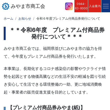
0944-
みやま市商工会
入会案内
63-8000
ホーム
お知らせ
令和６年度プレミアム付商品券発行について
＊＊令和6年度 プレミアム付商品券
発行について＊＊＊
みやま市商工会では、福岡県並びにみやま市の協力を得
て、今年度もプレミアム付商品券を発行いたします。
本事業は、長期化するコロナ感染症の影響やウクライナ情
勢を起因とする物価高騰などの生活不安の軽減を図り引続
き安心して生活
できる環境整備の一助、更に
地域消費喚
起・事業者の販売促進支援を目的としています。
【プレミアム付商品券みやま(紙)】