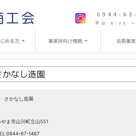
商工会
0944-63
平日 8:30 ～
はじめる方
事業所向け情報
会員事業
さかなし造園
さかなし造園
みやま市山川町立山551
EL:0944-67-1467