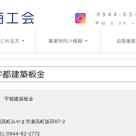
商工会
0944-63
平日 8:30 ～
はじめる方
事業所向け情報
会員事業
宇都建築板金
宇都建築板金
瀬高町みやま市瀬高町坂田67-2
EL:0944-62-2772