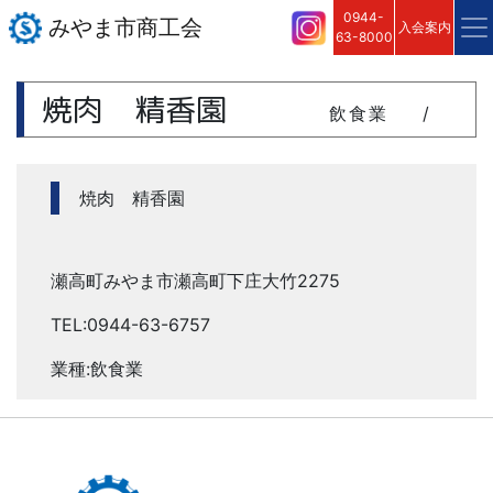
0944-
みやま市商工会
入会案内
63-8000
焼肉 精香園
飲食業
/
焼肉 精香園
瀬高町みやま市瀬高町下庄大竹2275
TEL:0944-63-6757
業種:飲食業