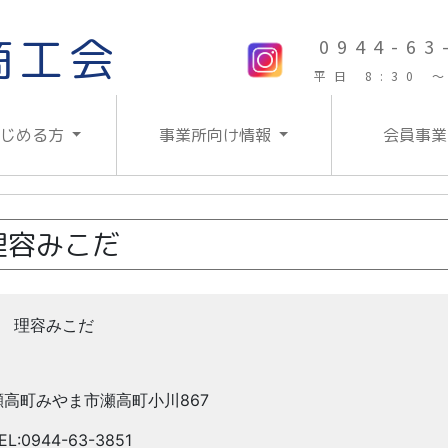
商工会
0944-63
平日 8:30 ～
はじめる方
事業所向け情報
会員事業
理容みこだ
理容みこだ
瀬高町みやま市瀬高町小川867
EL:0944-63-3851