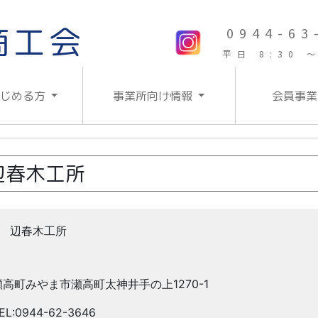
商工会
0944-63
平日 8:30 ～
はじめる方
事業所向け情報
会員事業
辺春木工所
辺春木工所
瀬高町みやま市瀬高町太神井手の上1270-1
EL:0944-62-3646