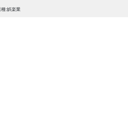
業種:娯楽業